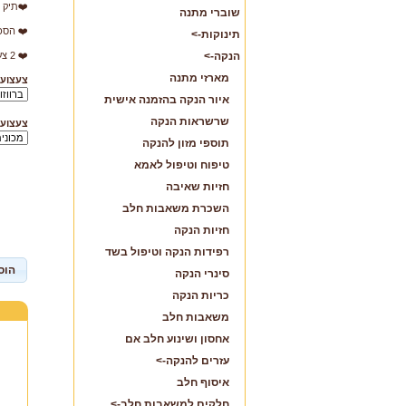
❤️תיק ב
שוברי מתנה
❤️ הספ
תינוקות->
הנקה->
❤️ 2 צעצועים קטנים לבחירה:
מארזי מתנה
צעצוע 1:
איור הנקה בהזמנה אישית
שרשראות הנקה
צעצוע 2:
תוספי מזון להנקה
טיפוח וטיפול לאמא
חזיות שאיבה
השכרת משאבות חלב
חזיות הנקה
רפידות הנקה וטיפול בשד
הוס
סינרי הנקה
כריות הנקה
משאבות חלב
אחסון ושינוע חלב אם
עזרים להנקה->
איסוף חלב
חלקים למשאבות חלב->