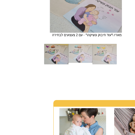
מארז \"עוד חיבוק ונשיקה\" - עם 2 צעצועים לבחירה