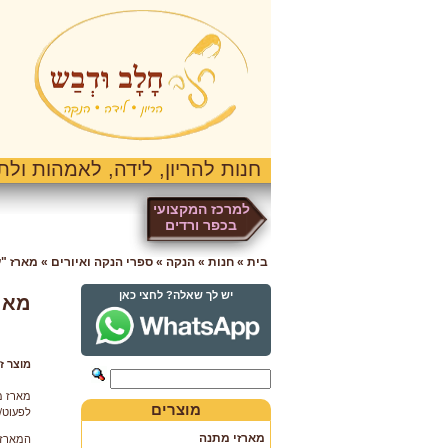
חנות להריון, לידה, לאמהות ולתי
למרכז המקצועי
בכפר ורדים
בית
»
חנות
»
הנקה
»
ספרי הנקה ואיורים
»
מארז "עוד ח
יש לך שאלה? לחצי כאן
מארז 
מוצר ז
מארז מ
מוצרים
לפעוט/
מארזי מתנה
המארז 