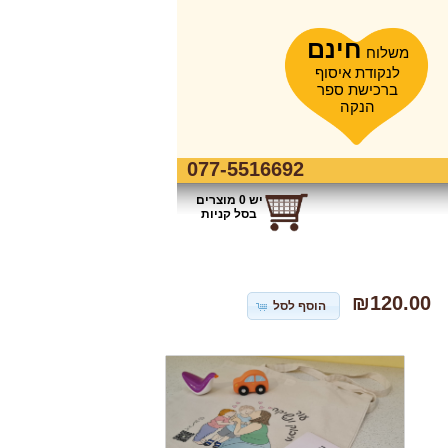
חינם
משלוח
לנקודת איסוף
ברכישת ספר
הנקה
077-5516692
יש 0 מוצרים
בסל קניות
₪120.00
הוסף לסל