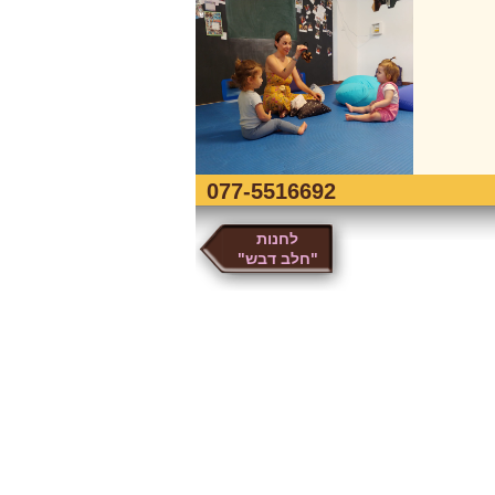
077-5516692
לחנות
"חלב דבש"