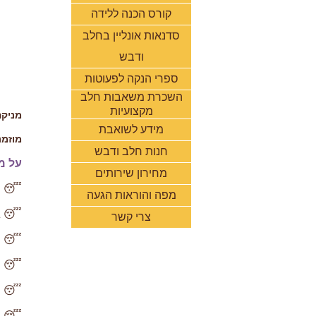
קורס הכנה ללידה
סדנאות אונליין בחלב
ודבש
ספרי הנקה לפעוטות
השכרת משאבות חלב
מקצועיות
מניקה
מידע לשואבת
מוזמנ
חנות חלב ודבש
על מ
מחירון שירותים
😴 ש
מפה והוראות הגעה
😴 גי
צרי קשר
😴 הא
😴 ה
😴 מ
😴 הב