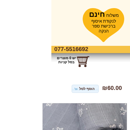
חינם
משלוח
לנקודת איסוף
ברכישת ספר
הנקה
077-5516692
יש 0 מוצרים
בסל קניות
₪60.00
הוסף לסל