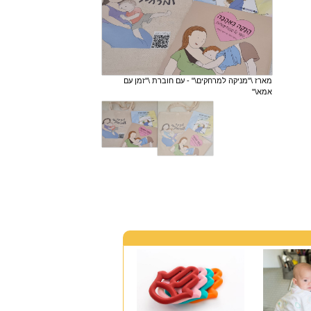
מארז \"מניקה למרחקים\" - עם חוברת \"זמן עם
אמא\"