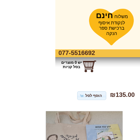
חינם
משלוח
לנקודת איסוף
ברכישת ספר
הנקה
077-5516692
יש 0 מוצרים
בסל קניות
₪135.00
הוסף לסל