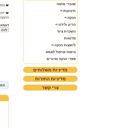
שוברי מתנה
❤️ הספ
תינוקות->
❤️ "זמ
הנקה->
ההנקה 
הריון ולידה->
דוגמא:
השכרת ציוד
סדנאות
ליועצות הנקה->
טיפוח וטיפול לאמא
ספרי הנקה ואיורים
מדיניות משלוחים
מדיניות החזרות
הוס
צרי קשר