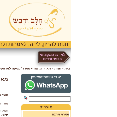
חנות להריון, לידה, לאמהות ולתי
למרכז המקצועי
בכפר ורדים
בית
»
חנות
»
מארזי מתנה
»
מארז "מניקה למרחקים
יש לך שאלה? לחצי כאן
מאר
מוצר ז
מארז מ
מוצרים
המארז 
מארזי מתנה
❤️תיק ב