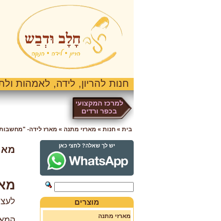
חנות להריון, לידה, לאמהות ולתי
למרכז המקצועי
בכפר ורדים
בית
»
חנות
»
מארזי מתנה
»
מארז לידה- "מחשבות 
יש לך שאלה? לחצי כאן
מאר
מאר
לעצמ
מוצרים
מארזי מתנה
המאר