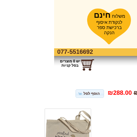
חינם
משלוח
לנקודת איסוף
ברכישת ספר
הנקה
077-5516692
יש 0 מוצרים
בסל קניות
₪288.00
₪
הוסף לסל